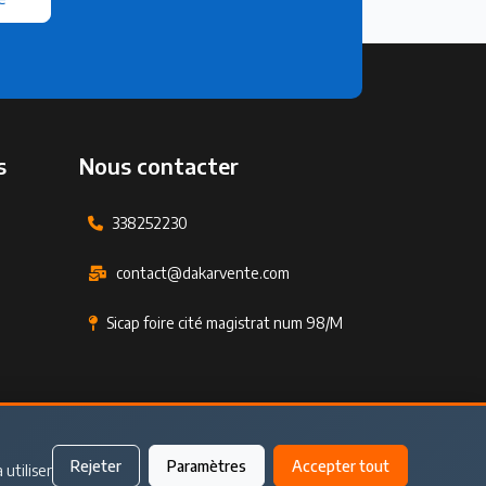
s
Nous contacter
338252230
contact@dakarvente.com
Sicap foire cité magistrat num 98/M
Rejeter
Paramètres
Accepter tout
Paramètres des cookies
 utiliser