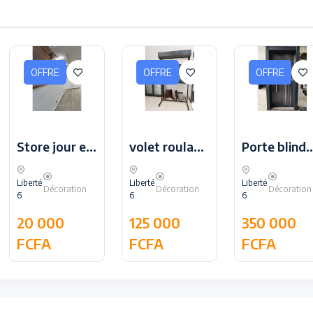
OFFRE
OFFRE
OFFRE
Store jour et nuit
volet roulant aluminium électrique
Porte blindée
Liberté
Liberté
Liberté
Décoration
Décoration
Décoration
6
6
6
20 000
125 000
350 000
FCFA
FCFA
FCFA