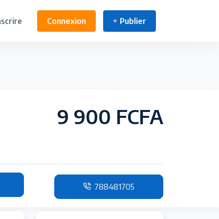
nscrire
Connexion
Publier
9 900 FCFA
788481705