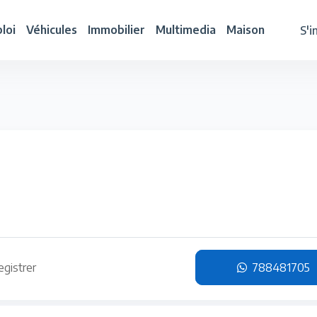
loi
Véhicules
Immobilier
Multimedia
Maison
S'i
egistrer
788481705