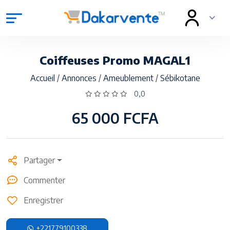
Coiffeuses Promo MAGAL1
Accueil
/
Annonces
/
Ameublement
/
Sébikotane
0,0
65 000 FCFA
Partager
Commenter
Enregistrer
+221779100338