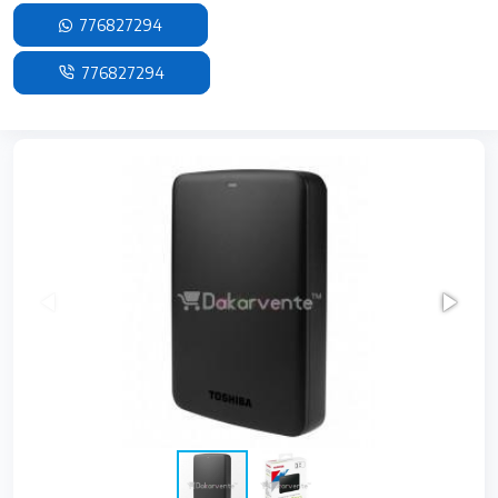
776827294
776827294