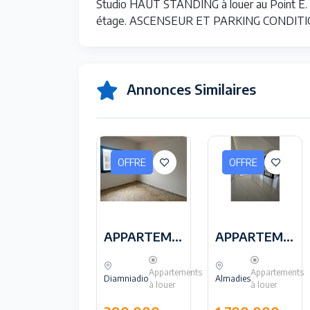
Studio HAUT STANDING à louer au Point E. C
étage. ASCENSEUR ET PARKING CONDITI
Annonces Similaires
OFFRE
OFFRE
OFFRE
Appartement F4 neuf moderne a louer a Ngor
APPARTEMENT F3 A LOUER DIAMNIADIO
APPARTEMENT À LOUER AUX ALMADIES
Appartements
Appartements
Appartements
gor
Diamniadio
Almadies
à louer
à louer
à louer