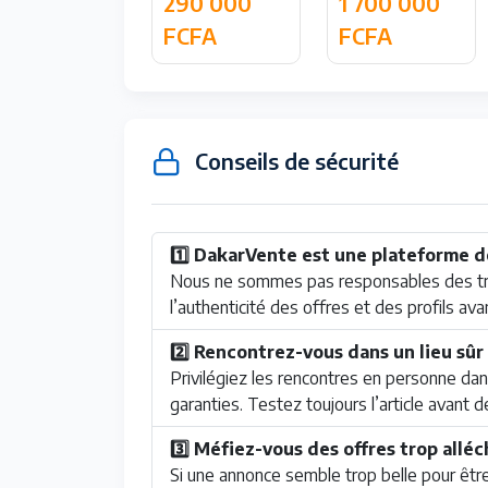
700 000
290 000
1 700 000
FCFA
FCFA
FCFA
Conseils de sécurité
1️⃣ DakarVente est une plateforme d
Nous ne sommes pas responsables des tran
l’authenticité des offres et des profils ava
2️⃣ Rencontrez-vous dans un lieu sûr
Privilégiez les rencontres en personne dans
garanties. Testez toujours l’article avant d
3️⃣ Méfiez-vous des offres trop allé
Si une annonce semble trop belle pour être