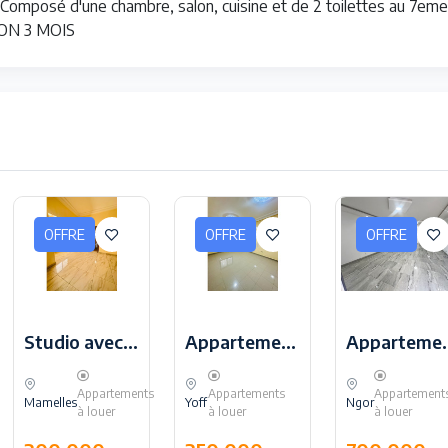
omposé d'une chambre, salon, cuisine et de 2 toilettes au 7eme
ON 3 MOIS
OFFRE
OFFRE
OFFRE
Studio avec terrasse privée a louer aux Mamelles
Appartement F4 a louer a keur yoff
Appartement F4 n
Appartements
Appartements
Appartement
Mamelles
Yoff
Ngor
à louer
à louer
à louer