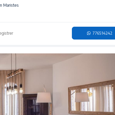
n Maristes
egistrer
776514242